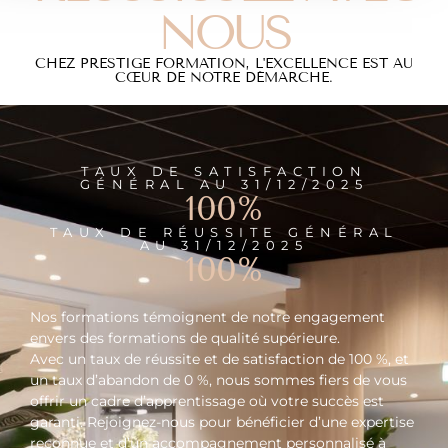
NOUS
CHEZ PRESTIGE FORMATION, L'EXCELLENCE EST AU
CŒUR DE NOTRE DÉMARCHE.
TAUX DE SATISFACTION
GÉNÉRAL AU 31/12/2025
100
%
TAUX DE RÉUSSITE GÉNÉRAL
AU 31/12/2025
100
%
Nos formations témoignent de notre engagement
envers des formations de qualité supérieure.
Avec un taux de réussite et de satisfaction de 100 %, et
un taux d’abandon de 0 %, nous sommes fiers de vous
offrir un cadre d’apprentissage où votre succès est
garanti. Rejoignez-nous pour bénéficier d’une expertise
reconnue et d’un accompagnement personnalisé à