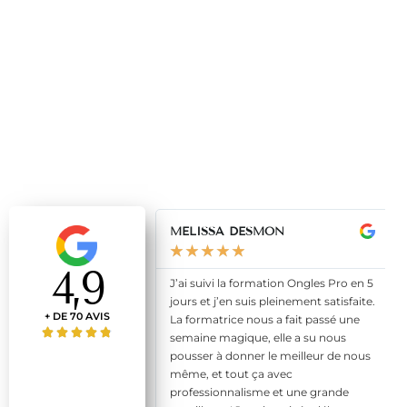
S
MELISSA DESMON
★
★
★
★
★
4,9
ormation prothésiste
J’ai suivi la formation Ongles Pro en 5
 jours et j'en suis très
jours et j’en suis pleinement satisfaite.
+ DE 70 AVIS
dra et Virginie ont été
La formatrice nous a fait passé une
es et ont su m'apporter
semaine magique, elle a su nous
base qui me
pousser à donner le meilleur de nous
 répondre à toutes
même, et tout ça avec
 Les techniques et le
professionnalisme et une grande