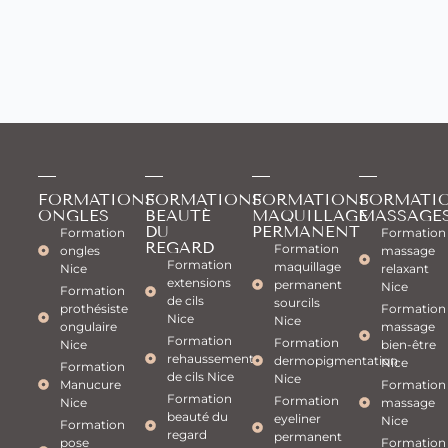
FORMATIONS
FORMATIONS
FORMATIONS
FORMATI
ONGLES
BEAUTÉ
MAQUILLAGE
MASSAGE
DU
PERMANENT
Formation
Formation
REGARD
Formation
ongles
massage
Formation
maquillage
Nice
relaxant
extensions
permanent
Nice
Formation
de cils
sourcils
prothésiste
Formation
Nice
Nice
ongulaire
massage
Formation
Formation
Nice
bien-être
rehaussement
dermopigmentation
Nice
Formation
de cils Nice
Nice
Manucure
Formation
Formation
Formation
Nice
massage
beauté du
eyeliner
Nice
Formation
regard
permanent
pose
Formation