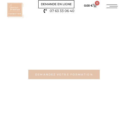
0
DEMANDE EN LIGNE
0.00
€
07 63 33 06 40
CENTRE DE
FORMATION
SOURCILS
DEMANDEZ VOTRE FORMATION