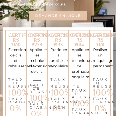
chaque étape de votre parcours.
DEMANDE EN LIGNE
CERTIFICATION
CERTIFICATION
CERTIFICATION
CERTIFICATION
CERTIFI
RS
RS
RS
RS
RS
7150
7238
7133
7014
7151
Extension
Appliquer
Pratiquer
Appliquer
Réaliser
de cils
les
la
les
un
et
techniques
prothésie
techniques
maquillage
rehaussement
d’extensions
ongulaire
de
permanent
de cils
prothésie
ongulaire
TAUX
TAUX
TAUX
DE
DE
DE
TAUX
RÉUSSITE
RÉUSSITE
RÉUSSI
DE
100
%
100
%
100
%
TAUX
RÉUSSITE
DE
100
%
RÉUSSITE
TAUX
TAUX
TAUX
100
%
D'ABANDON
D'ABANDON
D'ABA
TAUX
0
%
0
%
0
%
D'ABANDON
TAUX
0
%
D'ABANDON