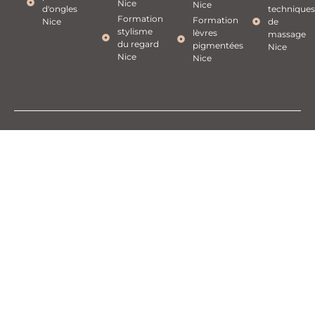
Nice
Nice
d'ongles
techniques
Formation
Formation
Nice
de
stylisme
lèvres
massage
du regard
pigmentées
Nice
Nice
Nice