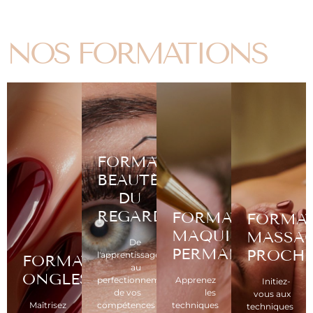
NOS FORMATIONS
FORMATIONS
BEAUTÉ
DU
REGARD
FORMATIONS
FORMA
MAQUILLAGE
MASSA
De
PERMANENT
PROCH
l'apprentissage
FORMATIONS
au
ONGLES
perfectionnement
Apprenez
Initiez-
de vos
les
vous aux
Maîtrisez
compétences
techniques
techniques