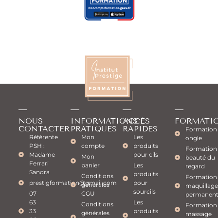
NOUS
INFORMATIONS
ACCÈS
FORMATI
CONTACTER
PRATIQUES
RAPIDES
Formation
Référente
Mon
Les
ongle
PSH :
compte
produits
Formation
Madame
pour cils
Mon
beauté du
Ferrari
panier
Les
regard
Sandra
produits
Conditions
Formation
prestigformation@gmail.com
pour
générales
maquillage
sourcils
07
CGU
permanen
63
Les
Conditions
Formation
33
produits
générales
massage