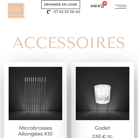
0
DEMANDE EN LIGNE
0.00
€
07 63 33 06 40
ACCESSOIRES
Microbrosses
Godet
Allongées X10
2.50
€
TTC