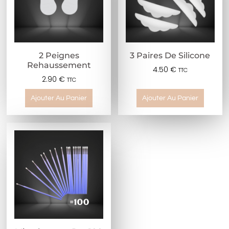
2 Peignes
3 Paires De Silicone
Rehaussement
4.50
€
TTC
2.90
€
TTC
Ajouter Au Panier
Ajouter Au Panier