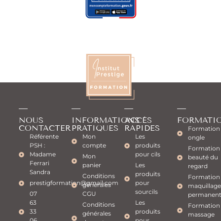
NOUS
INFORMATIONS
ACCÈS
FORMATI
CONTACTER
PRATIQUES
RAPIDES
Formation
Référente
Mon
Les
ongle
PSH :
compte
produits
Formation
Madame
pour cils
Mon
beauté du
Ferrari
panier
Les
regard
Sandra
produits
Conditions
Formation
prestigformation@gmail.com
pour
générales
maquillage
sourcils
07
CGU
permanen
63
Les
Conditions
Formation
33
produits
générales
massage
06
pour