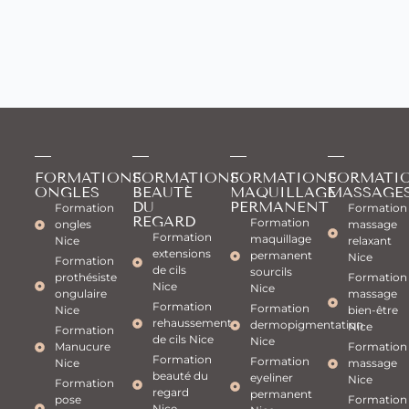
FORMATIONS
FORMATIONS
FORMATIONS
FORMATI
ONGLES
BEAUTÉ
MAQUILLAGE
MASSAGE
DU
PERMANENT
Formation
Formation
REGARD
Formation
ongles
massage
Formation
maquillage
Nice
relaxant
extensions
permanent
Nice
Formation
de cils
sourcils
prothésiste
Formation
Nice
Nice
ongulaire
massage
Formation
Formation
Nice
bien-être
rehaussement
dermopigmentation
Nice
Formation
de cils Nice
Nice
Manucure
Formation
Formation
Formation
Nice
massage
beauté du
eyeliner
Nice
Formation
regard
permanent
pose
Formation
Nice