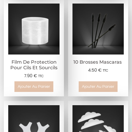
Film De Protection
10 Brosses Mascaras
Pour Cils Et Sourcils
4.50
€
TTC
7.90
€
TTC
Ajouter Au Panier
Ajouter Au Panier