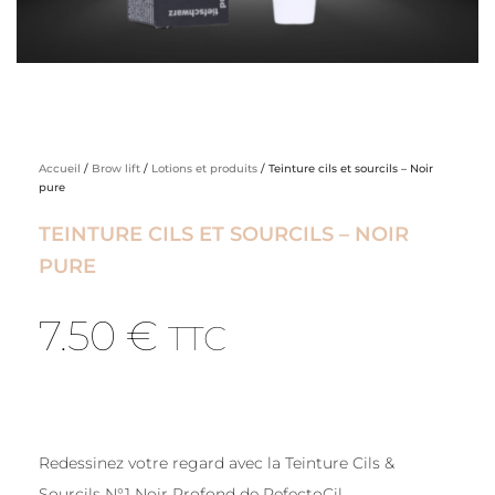
Accueil
/
Brow lift
/
Lotions et produits
/ Teinture cils et sourcils – Noir
pure
TEINTURE CILS ET SOURCILS – NOIR
PURE
7.50
€
TTC
Redessinez votre regard avec la Teinture Cils &
Sourcils N°1 Noir Profond de RefectoCil.