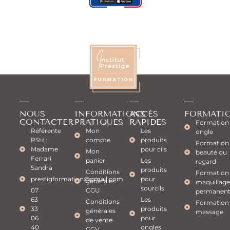
NOUS
INFORMATIONS
ACCÈS
FORMATI
CONTACTER
PRATIQUES
RAPIDES
Formation
Référente
Mon
Les
ongle
PSH :
compte
produits
Formation
Madame
pour cils
Mon
beauté du
Ferrari
panier
Les
regard
Sandra
produits
Conditions
Formation
prestigformation@gmail.com
pour
générales
maquillage
sourcils
07
CGU
permanen
63
Les
Conditions
Formation
33
produits
générales
massage
06
pour
de vente
40
ongles
CGV