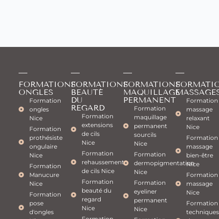
FORMATIONS
FORMATIONS
FORMATIONS
FORMATI
ONGLES
BEAUTÉ
MAQUILLAGE
MASSAGE
DU
PERMANENT
Formation
Formation
REGARD
Formation
ongles
massage
Formation
maquillage
Nice
relaxant
extensions
permanent
Nice
Formation
de cils
sourcils
prothésiste
Formation
Nice
Nice
ongulaire
massage
Formation
Formation
Nice
bien-être
rehaussement
dermopigmentation
Nice
Formation
de cils Nice
Nice
Manucure
Formation
Formation
Formation
Nice
massage
beauté du
eyeliner
Nice
Formation
regard
permanent
pose
Formation
Nice
Nice
d'ongles
techniques
Formation