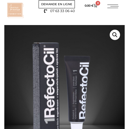
0
DEMANDE EN LIGNE
0.00
€
07 63 33 06 40